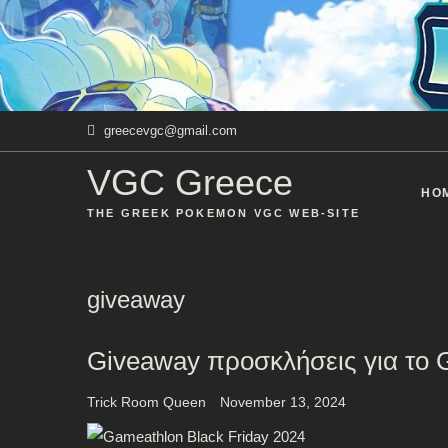
Skip
to
content
greecevgc@gmail.com
VGC Greece
HO
THE GREEK POKEMON VGC WEB-SITE
giveaway
Giveaway προσκλήσεις για το G
Trick Room Queen
November 13, 2024