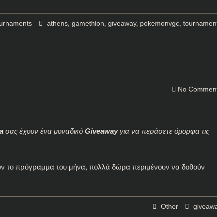
urnaments
athens
,
gamethlon
,
giveaway
,
pokemonvgc
,
tournamen
No Commen
a
σας έχουν ένα μοναδικό
Giveaway
για να περάσετε όμορφα τις
υν το πρόγραμμα του μήνα, πολλά δώρα περιμένουν να δοθούν
Other
giveaw