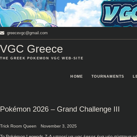
Skip
to
content
greecevgc@gmail.com
VGC Greece
THE GREEK POKEMON VGC WEB-SITE
HOME
TOURNAMENTS
L
Pokémon 2026 – Grand Challenge III
Trick Room Queen
November 3, 2025
Το Pokémon Legends Z-A μπορεί να μας έφερε ένα νέο σύστημα μά